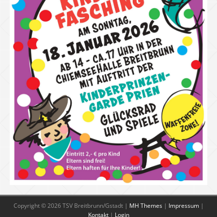
Copyright © 2026 TSV Breitbrunn/Gstadt |
MH Themes
|
Impressum
|
Kontakt
|
Login